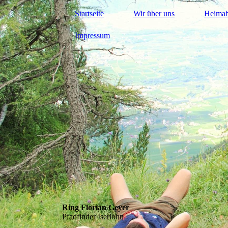
Startseite
Wir über uns
Heima
Impressum
Ring Florian Geyer
Pfadfinder Iserlohn