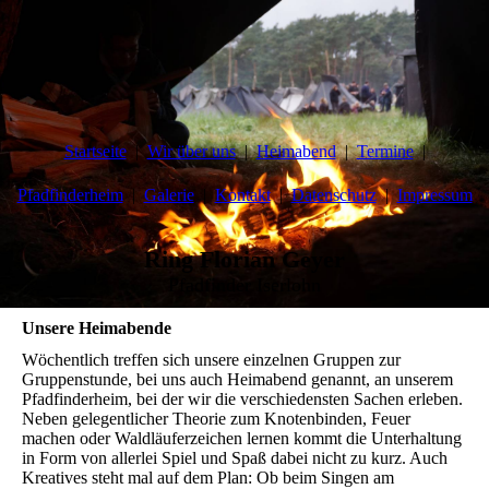
Startseite
Wir über uns
Heimabend
Termine
Pfadfinderheim
Galerie
Kontakt
Datenschutz
Impressum
Ring Florian Geyer
Pfadfinder Iserlohn
Unsere Heimabende
Wöchentlich treffen sich unsere einzelnen Gruppen zur
Gruppenstunde, bei uns auch Heimabend genannt, an unserem
Pfadfinderheim, bei der wir die verschiedensten Sachen erleben.
Neben gelegentlicher Theorie zum Knotenbinden, Feuer
machen oder Waldläuferzeichen lernen kommt die Unterhaltung
in Form von allerlei Spiel und Spaß dabei nicht zu kurz. Auch
Kreatives steht mal auf dem Plan: Ob beim Singen am