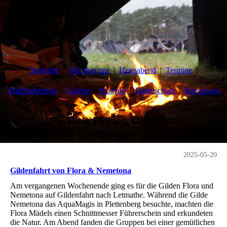
Startseite
Wir über uns
Heimabend
Termine
Pfadfinderheim
Galerie
Kontakt
Datenschutz
Impressum
Ring Florian Geyer
Pfadfinder Iserlohn
2025-05-20
Gildenfahrt von Flora & Nemetona
Am vergangenen Wochenende ging es für die Gilden Flora und
Nemetona auf Gildenfahrt nach Letmathe. Während die Gilde
Nemetona das AquaMagis in Plettenberg besuchte, machten die
Flora Mädels einen Schnittmesser Führerschein und erkundeten
die Natur. Am Abend fanden die Gruppen bei einer gemütlichen