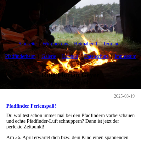
Startseite
Wir über uns
Heimabend
Termine
Pfadfinderheim
Galerie
Kontakt
Datenschutz
Impressum
Ring Florian Geyer
Pfadfinder Iserlohn
2025-03-19
Pfadfinder Ferienspaß!
Du wolltest schon immer mal bei den Pfadfindern vorbeischauen
und echte Pfadfinder-Luft schnuppern? Dann ist jetzt der
perfekte Zeitpunkt!
Am 26. April erwartet dich bzw. dein Kind einen spannenden