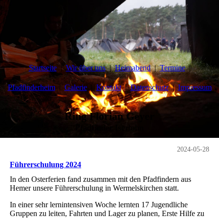
Startseite
Wir über uns
Heimabend
Termine
Pfadfinderheim
Galerie
Kontakt
Datenschutz
Impressum
Ring Florian Geyer
Pfadfinder Iserlohn
2024-05-28
Führerschulung 2024
In den Osterferien fand zusammen mit den Pfadfindern aus
Hemer unsere Führerschulung in Wermelskirchen statt.
In einer sehr lernintensiven Woche lernten 17 Jugendliche
Gruppen zu leiten, Fahrten und Lager zu planen, Erste Hilfe zu