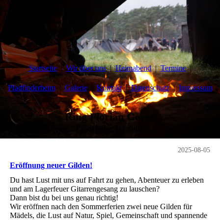
Startseite
Wir über uns
Heimabend
Termine
Pfadfinderheim
Galerie
Kontakt
Datenschutz
Impressum
Ring Florian Geyer
Pfadfinder Iserlohn
2025-08-05
Eröffnung neuer Gilden!
Du hast Lust mit uns auf Fahrt zu gehen, Abenteuer zu erleben
und am Lagerfeuer Gitarrengesang zu lauschen?
Dann bist du bei uns genau richtig!
Wir eröffnen nach den Sommerferien zwei neue Gilden für
Mädels, die Lust auf Natur, Spiel, Gemeinschaft und spannende