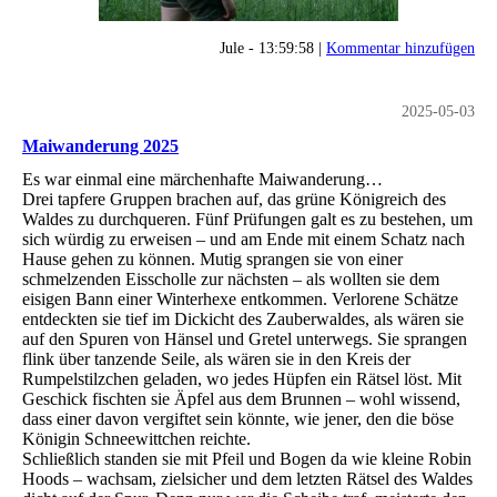
Jule - 13:59:58 |
Kommentar hinzufügen
2025-05-03
Maiwanderung 2025
Es war einmal eine märchenhafte Maiwanderung…
Drei tapfere Gruppen brachen auf, das grüne Königreich des
Waldes zu durchqueren. Fünf Prüfungen galt es zu bestehen, um
sich würdig zu erweisen – und am Ende mit einem Schatz nach
Hause gehen zu können. Mutig sprangen sie von einer
schmelzenden Eisscholle zur nächsten – als wollten sie dem
eisigen Bann einer Winterhexe entkommen. Verlorene Schätze
entdeckten sie tief im Dickicht des Zauberwaldes, als wären sie
auf den Spuren von Hänsel und Gretel unterwegs. Sie sprangen
flink über tanzende Seile, als wären sie in den Kreis der
Rumpelstilzchen geladen, wo jedes Hüpfen ein Rätsel löst. Mit
Geschick fischten sie Äpfel aus dem Brunnen – wohl wissend,
dass einer davon vergiftet sein könnte, wie jener, den die böse
Königin Schneewittchen reichte.
Schließlich standen sie mit Pfeil und Bogen da wie kleine Robin
Hoods – wachsam, zielsicher und dem letzten Rätsel des Waldes