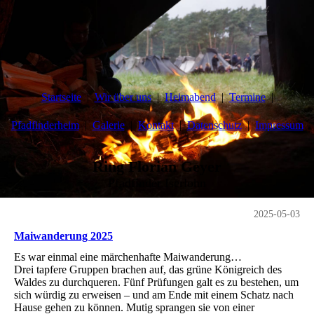
Startseite
Wir über uns
Heimabend
Termine
Pfadfinderheim
Galerie
Kontakt
Datenschutz
Impressum
Ring Florian Geyer
Pfadfinder Iserlohn
2025-05-03
Maiwanderung 2025
Es war einmal eine märchenhafte Maiwanderung…
Drei tapfere Gruppen brachen auf, das grüne Königreich des
Waldes zu durchqueren. Fünf Prüfungen galt es zu bestehen, um
sich würdig zu erweisen – und am Ende mit einem Schatz nach
Hause gehen zu können. Mutig sprangen sie von einer