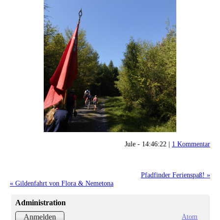
Jule - 14:46:22 |
1 Kommentar
Pfadfinder Ferienspaß! »
« Gildenfahrt von Flora & Nemetona
Administration
Atom
Anmelden