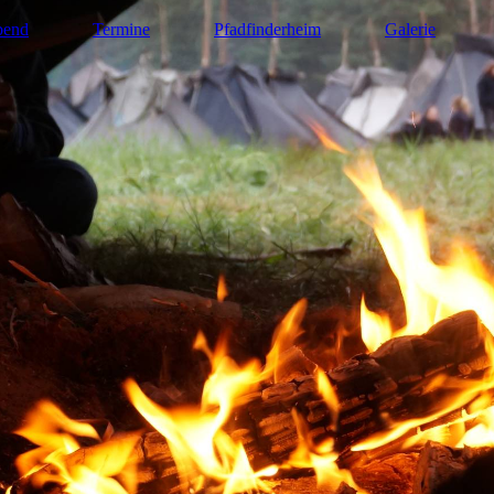
bend
Termine
Pfadfinderheim
Galerie