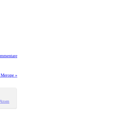
mmentare
e Merope »
Atom