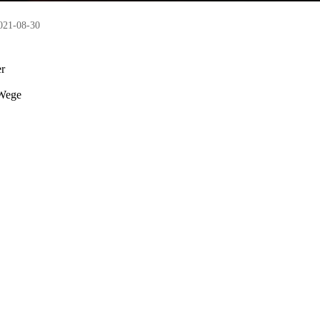
021-08-30
er
 Wege