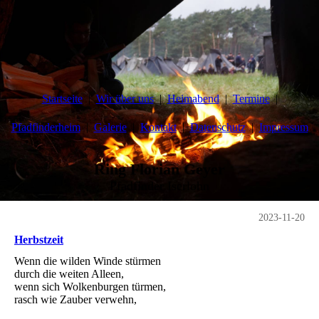
Startseite
Wir über uns
Heimabend
Termine
Pfadfinderheim
Galerie
Kontakt
Datenschutz
Impressum
Ring Florian Geyer
Pfadfinder Iserlohn
2023-11-20
Herbstzeit
Wenn die wilden Winde stürmen
durch die weiten Alleen,
wenn sich Wolkenburgen türmen,
rasch wie Zauber verwehn,