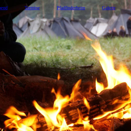
bend
Termine
Pfadfinderheim
Galerie