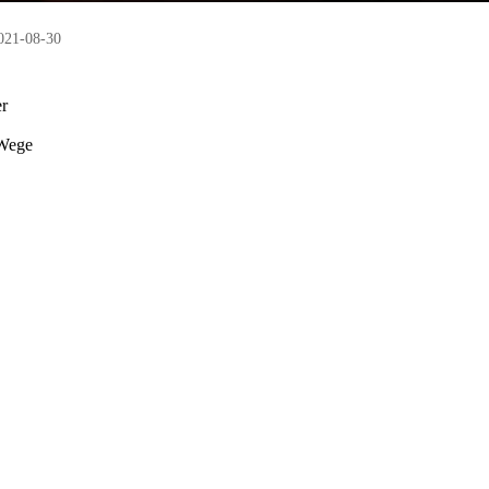
021-08-30
er
 Wege