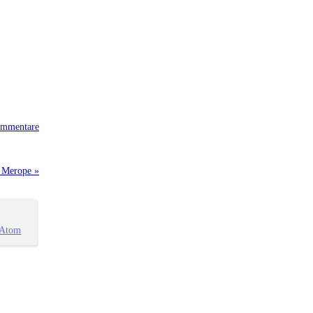
mmentare
e Merope »
Atom