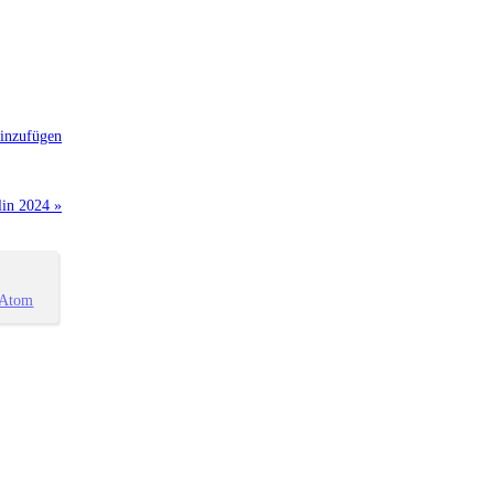
inzufügen
lin 2024 »
Atom