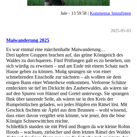
Jule - 13:59:58 |
Kommentar hinzufügen
2025-05-03
Maiwanderung 2025
Es war einmal eine märchenhafte Maiwanderung…
Drei tapfere Gruppen brachen auf, das grüne Königreich des
Waldes zu durchqueren. Fünf Prüfungen galt es zu bestehen, um
sich würdig zu erweisen – und am Ende mit einem Schatz nach
Hause gehen zu können. Mutig sprangen sie von einer
schmelzenden Eisscholle zur nächsten – als wollten sie dem
eisigen Bann einer Winterhexe entkommen. Verlorene Schätze
entdeckten sie tief im Dickicht des Zauberwaldes, als wären sie
auf den Spuren von Hänsel und Gretel unterwegs. Sie sprangen
flink über tanzende Seile, als wären sie in den Kreis der
Rumpelstilzchen geladen, wo jedes Hüpfen ein Rätsel löst. Mit
Geschick fischten sie Äpfel aus dem Brunnen – wohl wissend,
dass einer davon vergiftet sein könnte, wie jener, den die böse
Königin Schneewittchen reichte.
Schließlich standen sie mit Pfeil und Bogen da wie kleine Robin
Hoods – wachsam, zielsicher und dem letzten Rätsel des Waldes