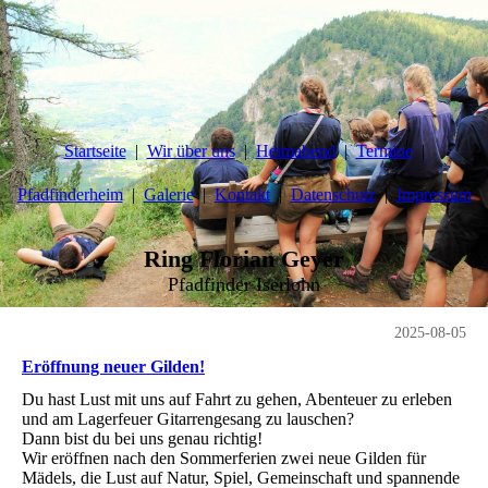
Startseite
Wir über uns
Heimabend
Termine
Pfadfinderheim
Galerie
Kontakt
Datenschutz
Impressum
Ring Florian Geyer
Pfadfinder Iserlohn
2025-08-05
Eröffnung neuer Gilden!
Du hast Lust mit uns auf Fahrt zu gehen, Abenteuer zu erleben
und am Lagerfeuer Gitarrengesang zu lauschen?
Dann bist du bei uns genau richtig!
Wir eröffnen nach den Sommerferien zwei neue Gilden für
Mädels, die Lust auf Natur, Spiel, Gemeinschaft und spannende